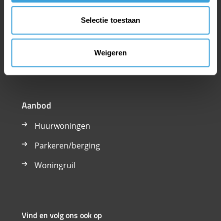
Huren van starter tot senior, bestaand of nieuwbouw.
Selectie toestaan
De volgende verhuurders zijn aangesloten bij stichting
Klik voor Wonen: Alwel, Avoord, Laurentius, Mooiland,
Thuisvester, WonenBreburg, Woonkwartier, Woonvizier
Weigeren
en Woonzorg Nederland.
Aanbod
Huurwoningen
Parkeren/berging
Woningruil
Vind en volg ons ook op